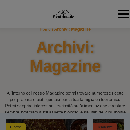
/ Archivi:
Magazine
Home
Archivi:
Magazine
All'interno del nostro Magazine potrai trovare numerose ricette
per preparare piatti gustosi per la tua famiglia e i tuoi amici.
Potrai scoprire interessanti curiosità sull'alimentazione e restare
sempre informato sugli aspette biologici e salutari dei cibi. Inoltre
troverai tanti consigli rivolti ai più piccoli e simpatiche attività da
svolgere con loro o per il tuo tempo libero!
Ricette
Tendenze