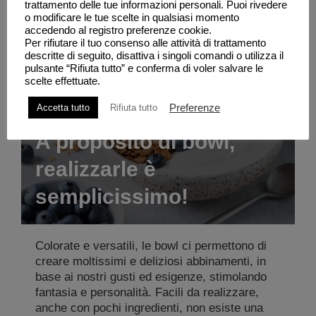
trattamento delle tue informazioni personali. Puoi rivedere
o modificare le tue scelte in qualsiasi momento
accedendo al registro preferenze cookie.
Ricette
Per rifiutare il tuo consenso alle attività di trattamento
descritte di seguito, disattiva i singoli comandi o utilizza il
pulsante “Rifiuta tutto” e conferma di voler salvare le
scelte effettuate.
Preferenze
Accetta tutto
Rifiuta tutto
A proposito di bowl,
realizzarle è
semplicissimo!
Colorate e versatili, le bowl ci permettono di
creare moltissimi e deliziosi abbinamenti, in
base ai nostri gusti ed esigenze, stimolando
fantasia e personalità. Facili da realizzare,
anche con pochi ingredienti, non esiste una