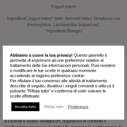
Yogurt intero
Ingredienti: yogurt intero* (latte, fermenti lattici: Streptococcus
thermophilus, Lactobacillus bulgaricus).
*Ingredienti Biologici
Abbiamo a cuore la tua privacy!
Questo pannello ti
permette di esprimere alcune preferenze relative al
trattamento delle tue informazioni personali. Puoi rivedere
o modificare le tue scelte in qualsiasi momento
accedendo al registro preferenze cookie.
Per rifiutare il tuo consenso alle attività di trattamento
Valori nutrizionali,
descritte di seguito, disattiva i singoli comandi o utilizza il
pulsante “Rifiuta tutto” e conferma di voler salvare le
certificazioni e garanzie
scelte effettuate.
Preferenze
Accetta tutto
Rifiuta tutto
Le certificazioni garantiscono i prodotti Fattoria Scaldasole
secondo le vigenti normative, sottoponendo la nostra produzione
a controlli e analisi. Bioagricert, organismo di controllo e